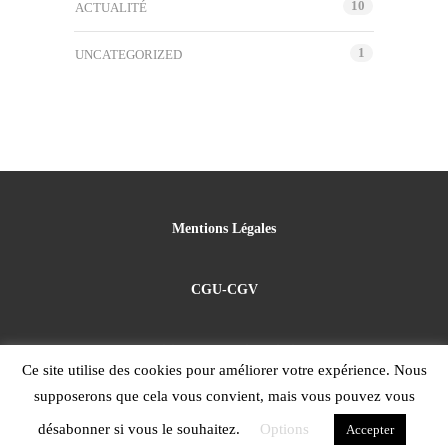
10
ACTUALITÉ
1
UNCATEGORIZED
Mentions Légales
CGU-CGV
Politique de confidentialité
Ce site utilise des cookies pour améliorer votre expérience. Nous
supposerons que cela vous convient, mais vous pouvez vous
using WordPress.
désabonner si vous le souhaitez.
Options
Accepter