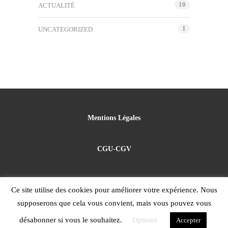
10
ACTUALITÉ
1
UNCATEGORIZED
Mentions Légales
CGU-CGV
Politique de confidentialité
Ce site utilise des cookies pour améliorer votre expérience. Nous
supposerons que cela vous convient, mais vous pouvez vous
using WordPress.
désabonner si vous le souhaitez.
Options
Accepter